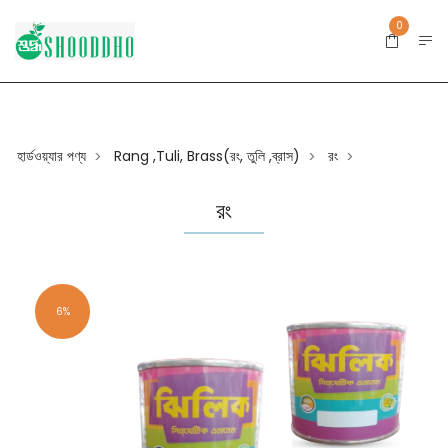
0
হার্ডওয়্যার পণ্য
Rang ,Tuli, Brass(রং, তুলি ,ব্রাস)
রং
>
>
>
রং
6%