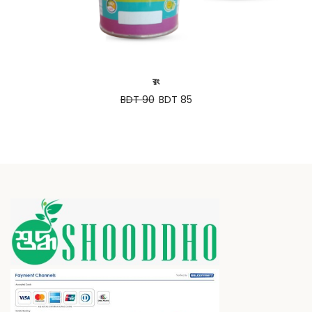
রং
BDT 90
BDT 85