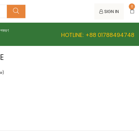
0
SIGN IN
উপকরণ
HOTLINE: +88 01788494748
E
ew)