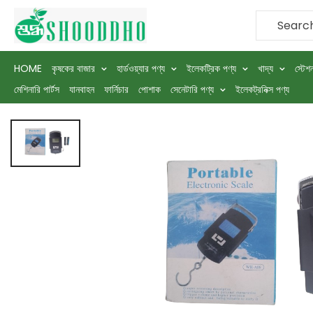
HOME
কৃষকের বাজার
হার্ডওয়্যার পণ্য
ইলেকট্রিক পণ্য
খাদ্য
স্টেশ
হার্ডওয়্যার পণ্য
বিবিধ
Portable Electronic Scale
Electronic 
>
>
>
মেশিনারি পার্টস
যানবাহন
ফার্নিচার
পোশাক
সেনেটারি পণ্য
ইলেকট্রনিক্স পণ্য